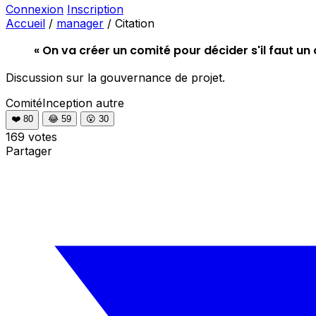
Connexion
Inscription
Accueil
/
manager
/
Citation
« On va créer un comité pour décider s'il faut un 
Discussion sur la gouvernance de projet.
ComitéInception
autre
❤️
80
😂
59
😮
30
169 votes
Partager