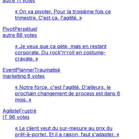
autre
11 votes
« On va pivoter. Pour la troisième fois ce
trimestre. C'est ça, l'agilité. »
PivotPerpétuel
autre
88 votes
« Je veux que ça pète, mais en restant
corporate. Du rock'n'roll en costume-
cravate. »
EventPlannerTraumatisé
marketing
8 votes
« Notre force, c'est l'agilité. D'ailleurs, le
prochain changement de process est dans 6
mois. »
AgilisteFrustré
IT
96 votes
« Le client veut du sur-mesure au prix du
prêt-à-porter. Et il a raison, faut s'adapter. »