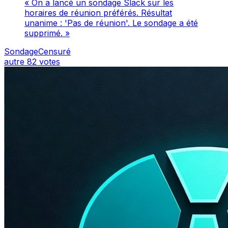
« On a lancé un sondage Slack sur les
horaires de réunion préférés. Résultat
unanime : 'Pas de réunion'. Le sondage a été
supprimé. »
SondageCensuré
autre
82 votes