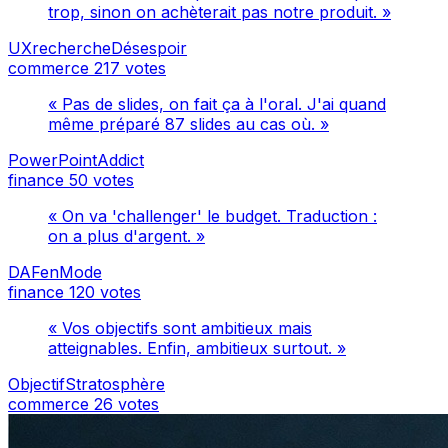
trop, sinon on achèterait pas notre produit. »
UXrechercheDésespoir
commerce
217 votes
« Pas de slides, on fait ça à l'oral. J'ai quand
même préparé 87 slides au cas où. »
PowerPointAddict
finance
50 votes
« On va 'challenger' le budget. Traduction :
on a plus d'argent. »
DAFenMode
finance
120 votes
« Vos objectifs sont ambitieux mais
atteignables. Enfin, ambitieux surtout. »
ObjectifStratosphère
commerce
26 votes