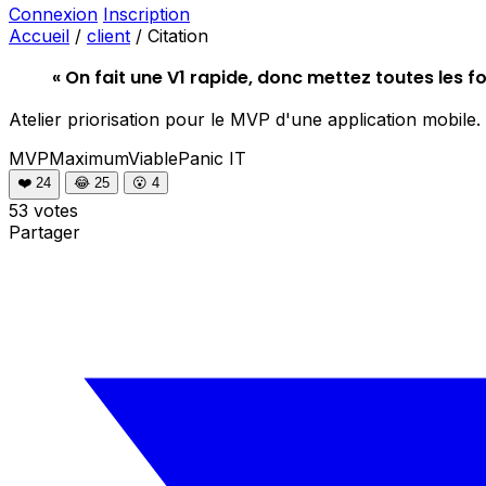
Connexion
Inscription
Accueil
/
client
/
Citation
« On fait une V1 rapide, donc mettez toutes les fo
Atelier priorisation pour le MVP d'une application mobile.
MVPMaximumViablePanic
IT
❤️
24
😂
25
😮
4
53 votes
Partager