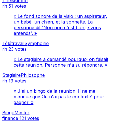
ThreadInfini
rh
51 votes
« Le fond sonore de la visio : un aspirateur,
un bébé, un chien, et la sonnette. La
personne dit 'Non non c'est bon je vous
entends'. »
TélétravailSymphonie
rh
23 votes
« Le stagiaire a demandé pourquoi on faisait
cette réunion. Personne n'a su répondre. »
StagiairePhilosophe
rh
19 votes
« J'ai un bingo de la réunion. Il ne me
manque que 'Je n'ai pas le contexte' pour
gagner. »
BingoMaster
finance
121 votes