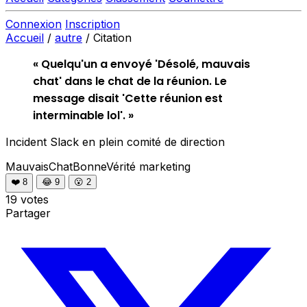
Connexion
Inscription
Accueil
/
autre
/
Citation
« Quelqu'un a envoyé 'Désolé, mauvais
chat' dans le chat de la réunion. Le
message disait 'Cette réunion est
interminable lol'. »
Incident Slack en plein comité de direction
MauvaisChatBonneVérité
marketing
❤️
8
😂
9
😮
2
19 votes
Partager