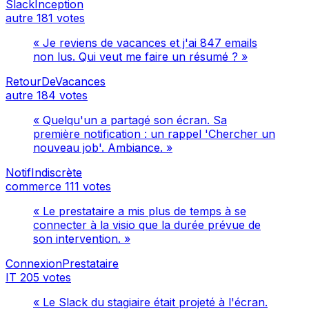
SlackInception
autre
181 votes
« Je reviens de vacances et j'ai 847 emails
non lus. Qui veut me faire un résumé ? »
RetourDeVacances
autre
184 votes
« Quelqu'un a partagé son écran. Sa
première notification : un rappel 'Chercher un
nouveau job'. Ambiance. »
NotifIndiscrète
commerce
111 votes
« Le prestataire a mis plus de temps à se
connecter à la visio que la durée prévue de
son intervention. »
ConnexionPrestataire
IT
205 votes
« Le Slack du stagiaire était projeté à l'écran.