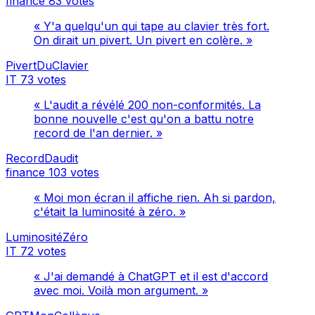
finance
83 votes
« Y'a quelqu'un qui tape au clavier très fort.
On dirait un pivert. Un pivert en colère. »
PivertDuClavier
IT
73 votes
« L'audit a révélé 200 non-conformités. La
bonne nouvelle c'est qu'on a battu notre
record de l'an dernier. »
RecordDaudit
finance
103 votes
« Moi mon écran il affiche rien. Ah si pardon,
c'était la luminosité à zéro. »
LuminositéZéro
IT
72 votes
« J'ai demandé à ChatGPT et il est d'accord
avec moi. Voilà mon argument. »