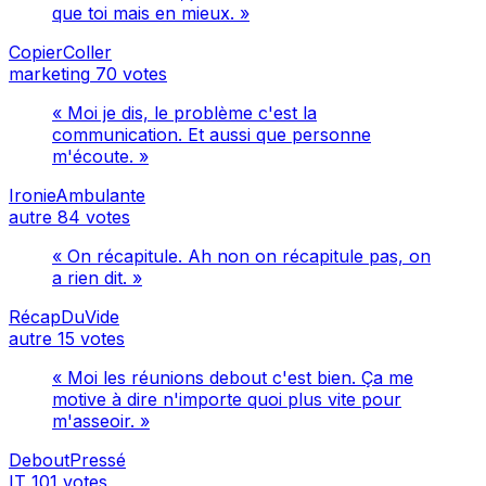
que toi mais en mieux. »
CopierColler
marketing
70 votes
« Moi je dis, le problème c'est la
communication. Et aussi que personne
m'écoute. »
IronieAmbulante
autre
84 votes
« On récapitule. Ah non on récapitule pas, on
a rien dit. »
RécapDuVide
autre
15 votes
« Moi les réunions debout c'est bien. Ça me
motive à dire n'importe quoi plus vite pour
m'asseoir. »
DeboutPressé
IT
101 votes