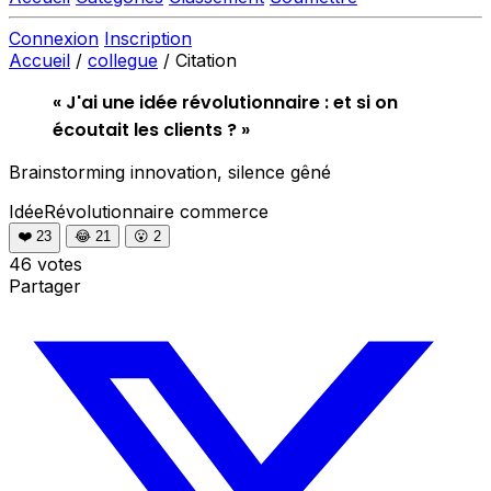
Connexion
Inscription
Accueil
/
collegue
/
Citation
« J'ai une idée révolutionnaire : et si on
écoutait les clients ? »
Brainstorming innovation, silence gêné
IdéeRévolutionnaire
commerce
❤️
23
😂
21
😮
2
46 votes
Partager