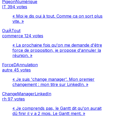
PigeonNumérique
IT
394 votes
« Moi je dis oui à tout. Comme ça on sort plus
vite. »
OuiÀTout
commerce
124 votes
« La prochaine fois qu'on me demande d'être
force de proposition, je propose d'annuler la
réunion. »
ForceDAnnulation
autre
45 votes
« Je suis 'change manager'. Mon premier
changement : mon titre sur LinkedIn. »
ChangeManagerLinkedIn
rh
97 votes
« Je comprends pas, le Gantt dit qu'on aurait
dû finir il y a 2 mois. Le Gantt ment. »