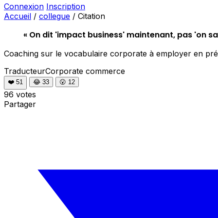
Connexion
Inscription
Accueil
/
collegue
/
Citation
« On dit 'impact business' maintenant, pas 'on sa
Coaching sur le vocabulaire corporate à employer en pré
TraducteurCorporate
commerce
❤️
51
😂
33
😮
12
96 votes
Partager