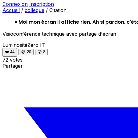
Connexion
Inscription
Accueil
/
collegue
/
Citation
« Moi mon écran il affiche rien. Ah si pardon, c'éta
Visioconférence technique avec partage d'écran
LuminositéZéro
IT
❤️
44
😂
20
😮
8
72 votes
Partager