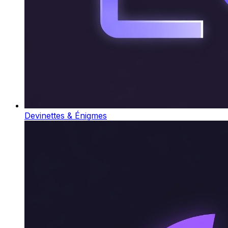
Devinettes & Énigmes