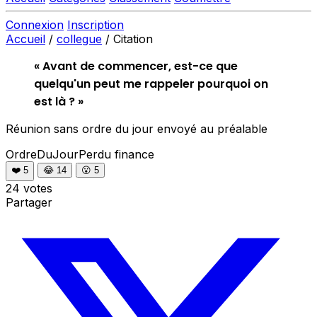
Connexion
Inscription
Accueil
/
collegue
/
Citation
« Avant de commencer, est-ce que
quelqu'un peut me rappeler pourquoi on
est là ? »
Réunion sans ordre du jour envoyé au préalable
OrdreDuJourPerdu
finance
❤️
5
😂
14
😮
5
24 votes
Partager