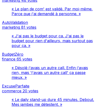
marketing
48 votes
« Le plan de com' est validé. Par moi-même.
Parce que j'ai demandé à personne. »
AutoValidation
marketing
81 votes
« J'ai pas le budget pour ça. J'ai pas le
budget pour rien d'ailleurs, mais surtout pas
pour ça. »
BudgetZéro
finance
65 votes
« Désolé j'avais un autre call. Enfin j'avais
rien, mais 'j'avais un autre call' ça passe
mieux. »
ExcuseParfaite
commerce
20 votes
« Le daily stand-up dure 45 minutes. Debout.
Mes jambes me détestent. »