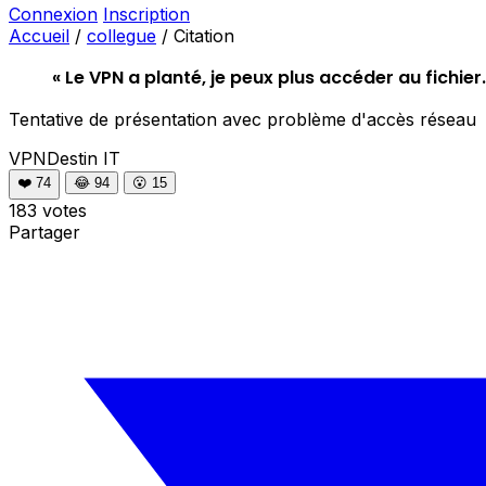
Connexion
Inscription
Accueil
/
collegue
/
Citation
« Le VPN a planté, je peux plus accéder au fichier.
Tentative de présentation avec problème d'accès réseau
VPNDestin
IT
❤️
74
😂
94
😮
15
183 votes
Partager