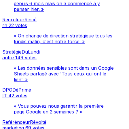
depuis 6 mois mais on a commencé à y
penser hier. »
RecruteurRincé
rh
22 votes
« On change de direction stratégique tous les
lundis matin, c'est notre force. »
StratégieDuLundi
autre
149 votes
« Les données sensibles sont dans un Google
Sheets partagé avec 'Tous ceux qui ont le
lien'. »
DPODéPrimé
IT
42 votes
« Vous pouvez nous garantir la première
page Google en 2 semaines ? »
RéférénceurRévolté
marketing
69 votes