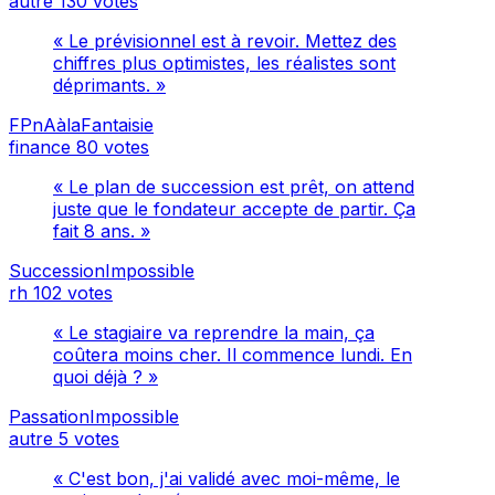
autre
130 votes
« Le prévisionnel est à revoir. Mettez des
chiffres plus optimistes, les réalistes sont
déprimants. »
FPnAàlaFantaisie
finance
80 votes
« Le plan de succession est prêt, on attend
juste que le fondateur accepte de partir. Ça
fait 8 ans. »
SuccessionImpossible
rh
102 votes
« Le stagiaire va reprendre la main, ça
coûtera moins cher. Il commence lundi. En
quoi déjà ? »
PassationImpossible
autre
5 votes
« C'est bon, j'ai validé avec moi-même, le