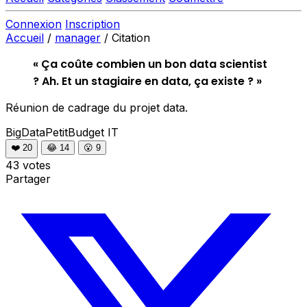
Connexion
Inscription
Accueil
/
manager
/
Citation
« Ça coûte combien un bon data scientist
? Ah. Et un stagiaire en data, ça existe ? »
Réunion de cadrage du projet data.
BigDataPetitBudget
IT
❤️
20
😂
14
😮
9
43 votes
Partager