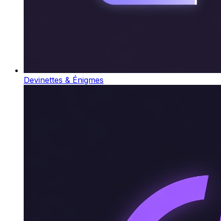
Devinettes & Énigmes