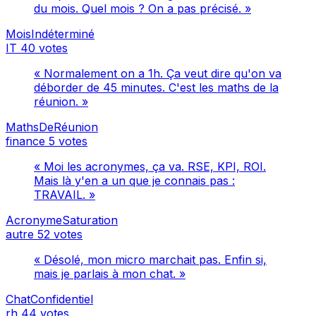
du mois. Quel mois ? On a pas précisé. »
MoisIndéterminé
IT
40 votes
« Normalement on a 1h. Ça veut dire qu'on va
déborder de 45 minutes. C'est les maths de la
réunion. »
MathsDeRéunion
finance
5 votes
« Moi les acronymes, ça va. RSE, KPI, ROI.
Mais là y'en a un que je connais pas :
TRAVAIL. »
AcronymeSaturation
autre
52 votes
« Désolé, mon micro marchait pas. Enfin si,
mais je parlais à mon chat. »
ChatConfidentiel
rh
44 votes