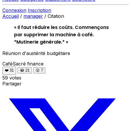
Connexion
Inscription
Accueil
/
manager
/
Citation
« Il faut réduire les coûts. Commençons
par supprimer la machine à café.
*Mutinerie générale.* »
Réunion d'austérité budgétaire
CaféSacré
finance
❤️
31
😂
21
😮
7
59 votes
Partager