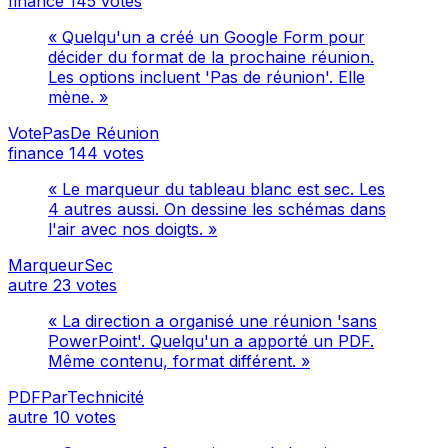
finance
145 votes
« Quelqu'un a créé un Google Form pour
décider du format de la prochaine réunion.
Les options incluent 'Pas de réunion'. Elle
mène. »
VotePasDe Réunion
finance
144 votes
« Le marqueur du tableau blanc est sec. Les
4 autres aussi. On dessine les schémas dans
l'air avec nos doigts. »
MarqueurSec
autre
23 votes
« La direction a organisé une réunion 'sans
PowerPoint'. Quelqu'un a apporté un PDF.
Même contenu, format différent. »
PDFParTechnicité
autre
10 votes