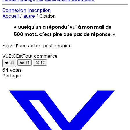
Connexion
Inscription
Accueil
/
autre
/
Citation
« Quelqu'un a répondu 'Vu' à mon mail de
500 mots. C'est pire que pas de réponse. »
Suivi d'une action post-réunion
VuEtCEstTout
commerce
❤️
38
😂
14
😮
12
64 votes
Partager