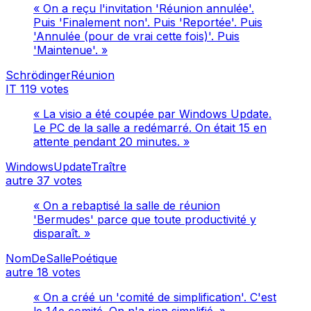
« On a reçu l'invitation 'Réunion annulée'.
Puis 'Finalement non'. Puis 'Reportée'. Puis
'Annulée (pour de vrai cette fois)'. Puis
'Maintenue'. »
SchrödingerRéunion
IT
119 votes
« La visio a été coupée par Windows Update.
Le PC de la salle a redémarré. On était 15 en
attente pendant 20 minutes. »
WindowsUpdateTraître
autre
37 votes
« On a rebaptisé la salle de réunion
'Bermudes' parce que toute productivité y
disparaît. »
NomDeSallePoétique
autre
18 votes
« On a créé un 'comité de simplification'. C'est
le 14e comité. On n'a rien simplifié. »