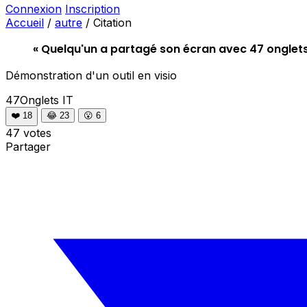
Connexion
Inscription
Accueil
/
autre
/
Citation
« Quelqu'un a partagé son écran avec 47 onglets
Démonstration d'un outil en visio
47Onglets
IT
❤️
18
😂
23
😮
6
47 votes
Partager