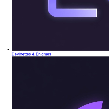
Devinettes & Énigmes