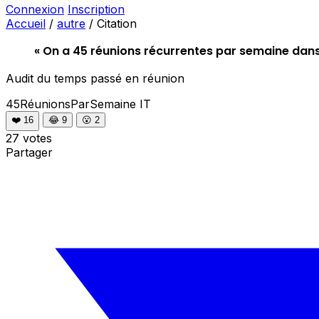
Connexion
Inscription
Accueil
/
autre
/
Citation
« On a 45 réunions récurrentes par semaine dans l'
Audit du temps passé en réunion
45RéunionsParSemaine
IT
❤️
16
😂
9
😮
2
27 votes
Partager