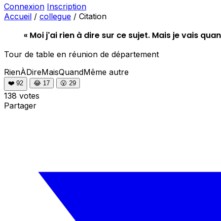
Connexion
Inscription
Accueil
/
collegue
/
Citation
« Moi j'ai rien à dire sur ce sujet. Mais je vais q
Tour de table en réunion de département
RienÀDireMaisQuandMême
autre
❤️
92
😂
17
😮
29
138 votes
Partager