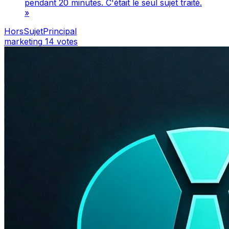
pendant 20 minutes. C'était le seul sujet traité.
»
HorsSujetPrincipal
marketing
14 votes