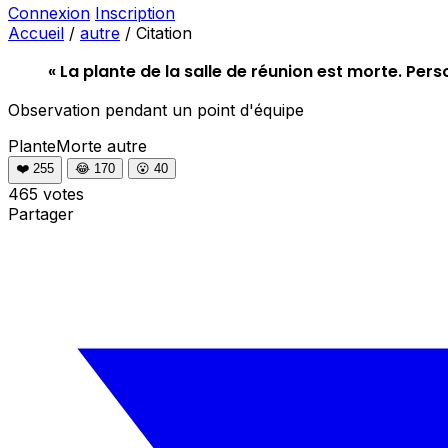
Connexion
Inscription
Accueil
/
autre
/
Citation
« La plante de la salle de réunion est morte. Per
Observation pendant un point d'équipe
PlanteMorte
autre
❤️
255
😂
170
😮
40
465 votes
Partager