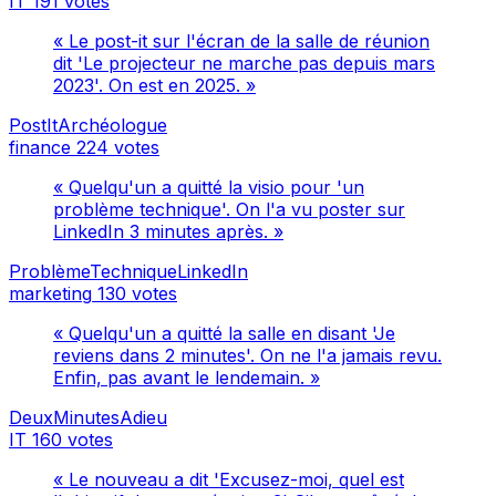
IT
191 votes
« Le post-it sur l'écran de la salle de réunion
dit 'Le projecteur ne marche pas depuis mars
2023'. On est en 2025. »
PostItArchéologue
finance
224 votes
« Quelqu'un a quitté la visio pour 'un
problème technique'. On l'a vu poster sur
LinkedIn 3 minutes après. »
ProblèmeTechniqueLinkedIn
marketing
130 votes
« Quelqu'un a quitté la salle en disant 'Je
reviens dans 2 minutes'. On ne l'a jamais revu.
Enfin, pas avant le lendemain. »
DeuxMinutesAdieu
IT
160 votes
« Le nouveau a dit 'Excusez-moi, quel est