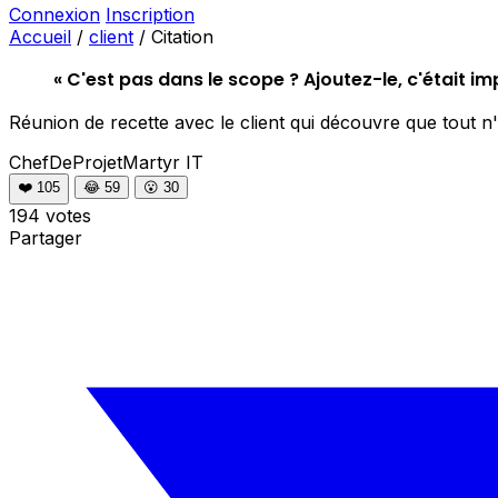
Connexion
Inscription
Accueil
/
client
/
Citation
« C'est pas dans le scope ? Ajoutez-le, c'était impl
Réunion de recette avec le client qui découvre que tout n'
ChefDeProjetMartyr
IT
❤️
105
😂
59
😮
30
194 votes
Partager