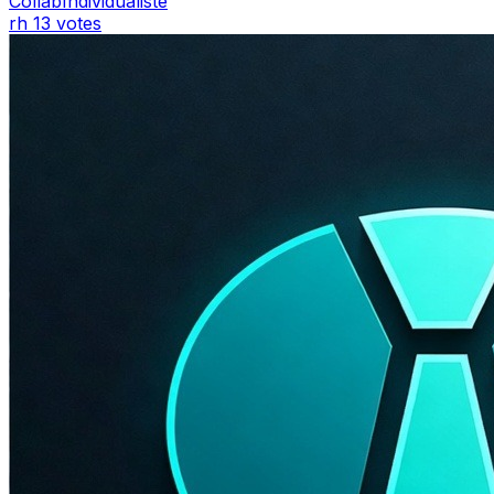
CollabIndividualiste
rh
13 votes